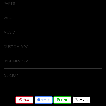
PARTS
WEAR
MUSIC
CUSTOM MPC
SYNTHESIZER
DJ GEAR
保存
シェア
LINE
ポスト