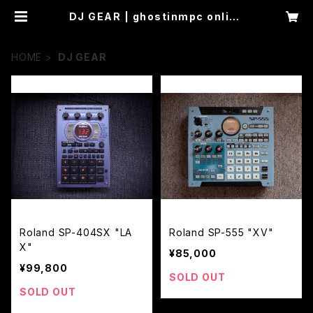
DJ GEAR | ghostinmpc online
store
HOME
DJ GEAR
Roland SP-404SX "LA
Roland SP-555 "XV"
X"
¥85,000
¥99,800
SOLD OUT
SOLD OUT