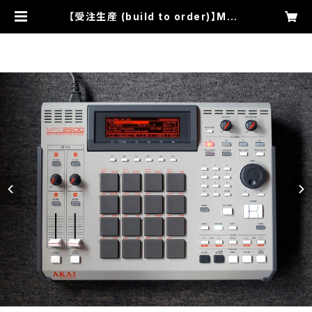
【受注生産 (build to order)】MPC
2500 "101" custom by ghostin
mpc (128MB RAM) | ghostinm
pc online store