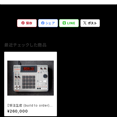
保存
シェア
LINE
ポスト
最近チェックした商品
【受注生産 (build to order)】
MPC2500 "101" custom by
¥260,000
ghostinmpc (128MB RAM)