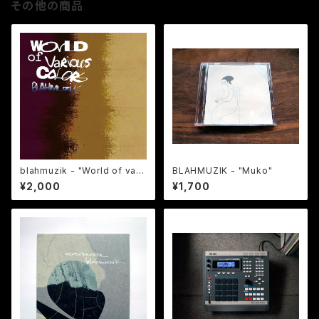
その他の商品
blahmuzik - "World of vari
BLAHMUZIK - "Muko"
ous colors"
¥2,000
¥1,700