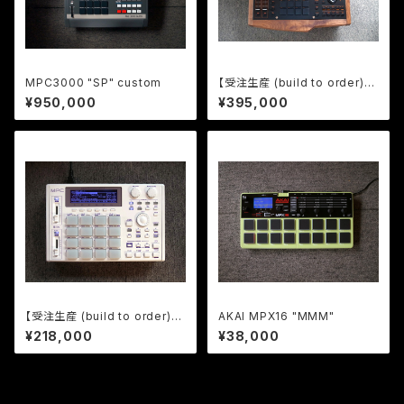
MPC3000 "SP" custom
【受注生産 (build to order)】
MPC4000 "LM4000" custo
¥950,000
¥395,000
m by ghostinmpc
【受注生産 (build to order)】A
AKAI MPX16 "MMM"
KAI MPC1000 "Flatline" cu
¥218,000
¥38,000
stom by ghostinmpc