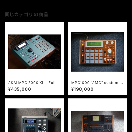
同じカテゴリの商品
AKAI MPC 2000 XL - Fully
MPC1000 "AMC" custom b
Refurbished, Custom Paint
y ghostinmpc
¥435,000
¥198,000
(Build to order)